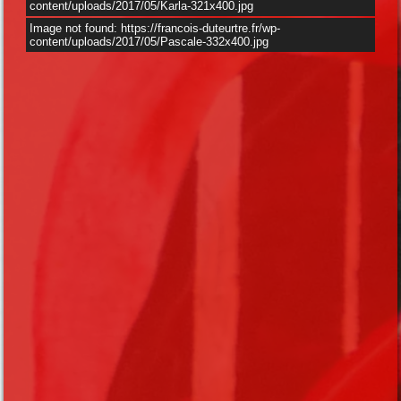
content/uploads/2017/05/Karla-321x400.jpg
Image not found: https://francois-duteurtre.fr/wp-
content/uploads/2017/05/Pascale-332x400.jpg