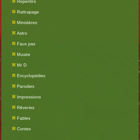
Repentirs
Rattrapage
Ministères
Astro
Faux pas
Musée
Mr D
Encyclopédies
Parodies
Impressions
Rêveries
Fables
Contes